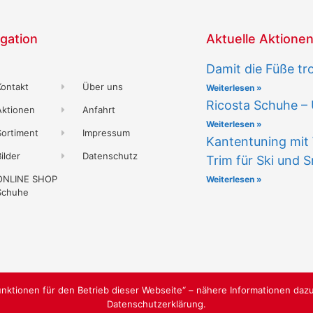
gation
Aktuelle Aktione
Damit die Füße tr
Kontakt
Über uns
Weiterlesen »
Ricosta Schuhe –
Aktionen
Anfahrt
Weiterlesen »
Sortiment
Impressum
Kantentuning mit 
ilder
Datenschutz
Trim für Ski und
ONLINE SHOP
Weiterlesen »
Schuhe
nktionen für den Betrieb dieser Webseite“ – nähere Informationen dazu
Datenschutzerklärung.