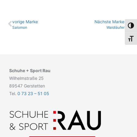
vo­ri­ge Marke
Nächste Marke
Umsch
Salomon
Waldläufer
Schri
Schuhe + Sport Rau
Wilhelmstraße 25
89547 Gerstetten
Tel.
0 73 23 – 51 05