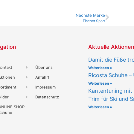
Nächste Marke
Fischer Sport
gation
Aktuelle Aktione
Damit die Füße tr
Kontakt
Über uns
Weiterlesen »
Ricosta Schuhe –
Aktionen
Anfahrt
Weiterlesen »
Sortiment
Impressum
Kantentuning mit 
ilder
Datenschutz
Trim für Ski und
ONLINE SHOP
Weiterlesen »
Schuhe