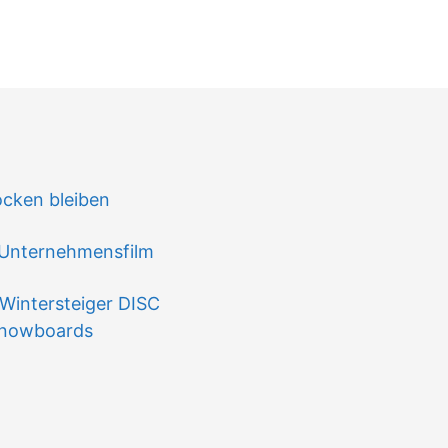
n
ocken bleiben
 Unternehmensfilm
Wintersteiger DISC
 Snowboards