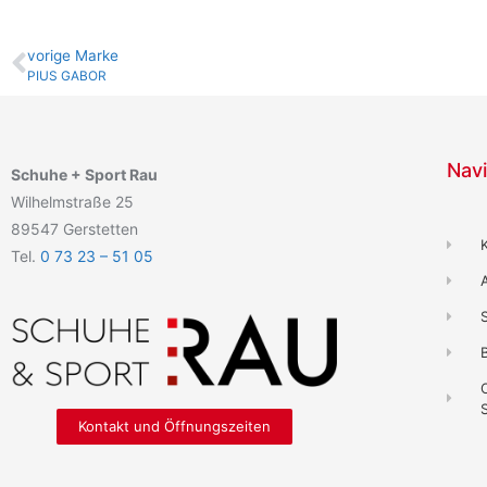
vo­ri­ge Marke
PIUS GABOR
Navi
Schuhe + Sport Rau
Wilhelmstraße 25
89547 Gerstetten
Tel.
0 73 23 – 51 05
B
Kontakt und Öffnungszeiten