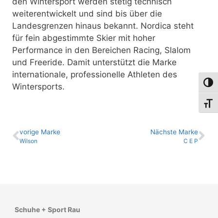
den Wintersport werden stetig technisch
weiterentwickelt und sind bis über die
Landesgrenzen hinaus bekannt. Nordica steht
für fein abgestimmte Skier mit hoher
Performance in den Bereichen Racing, Slalom
und Freeride. Damit unterstützt die Marke
internationale, professionelle Athleten des
Umsch
Wintersports.
Schri
vo­ri­ge Marke
Nächste Marke
Wilson
C E P
Schuhe + Sport Rau