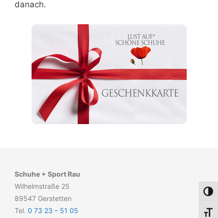
danach.
Schuhe + Sport Rau
Wilhelmstraße 25
Umsch
89547 Gerstetten
Tel.
0 73 23 – 51 05
Schri