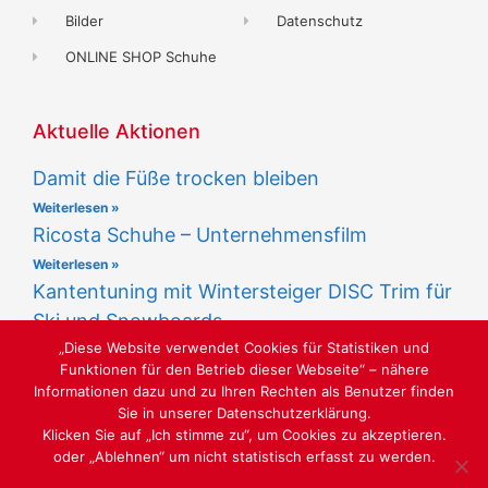
Bilder
Datenschutz
ONLINE SHOP Schuhe
Aktuelle Aktionen
Damit die Füße trocken bleiben
Weiterlesen »
Ricosta Schuhe – Unternehmensfilm
Weiterlesen »
Kantentuning mit Wintersteiger DISC Trim für
Ski und Snowboards
„Diese Website verwendet Cookies für Statistiken und
Weiterlesen »
Funktionen für den Betrieb dieser Webseite“ – nähere
Informationen dazu und zu Ihren Rechten als Benutzer finden
Sie in unserer Datenschutzerklärung.
Klicken Sie auf „Ich stimme zu“, um Cookies zu akzeptieren.
oder „Ablehnen“ um nicht statistisch erfasst zu werden.