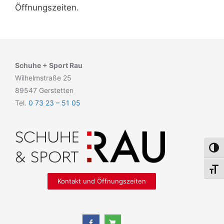
Öffnungszeiten.
Schuhe + Sport Rau
Wilhelmstraße 25
89547 Gerstetten
Tel.
0 73 23 – 51 05
Umsch
Schri
Kontakt und Öffnungszeiten